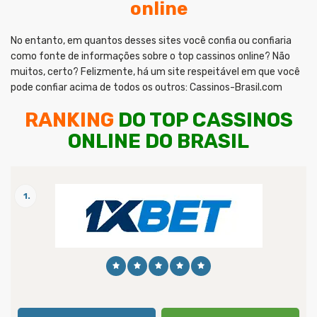
online
No entanto, em quantos desses sites você confia ou confiaria
como fonte de informações sobre o top cassinos online? Não
muitos, certo? Felizmente, há um site respeitável em que você
pode confiar acima de todos os outros: Cassinos-Brasil.com
RANKING
DO TOP CASSINOS
ONLINE DO BRASIL
1.