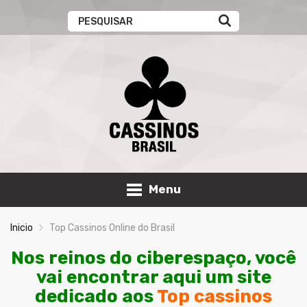
Menu
Inicio
Top Cassinos Online do Brasil
Nos reinos do ciberespaço, você
vai encontrar aqui um site
dedicado aos
Top cassinos