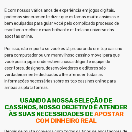
E com nossos vários anos de experiência em jogos digitais,
podemos sinceramente dizer que estamos muito ansiosos e
bem equipados para guiar você pelo complicado processo de
escolher a melhor e mais brilhante estrela no universo das
apostas online.
Por isso, não importa se você está procurando um top cassino
para computador ou um maravilhoso cassino móvel para que
você possa jogar onde estiver, nossa diligente equipe de
escritores, designers, desenvolvedores e editores são
verdadeiramente dedicados a lhe oferecer todas as
informações necessárias sobre os top cassinos online para
ambas as plataformas.
USANDO A NOSSA SELEÇÃO DE
CASSINOS, NOSSO OBJETIVO É ATENDER
ÀS SUAS NECESSIDADES DE
APOSTAR
COM DINHEIRO REAL
Depois de muita conversa com todos os tipos de apostadores de